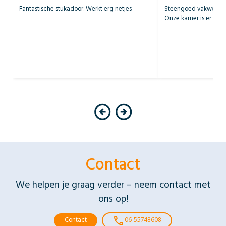
Fantastische stukadoor. Werkt erg netjes
Steengoed vakwerk en
Onze kamer is er wee
Contact
We helpen je graag verder – neem contact met
ons op!
call
Contact
06-55748608