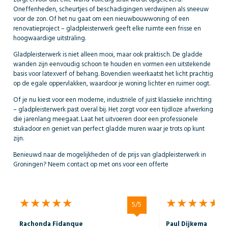
zorgt ervoor dat elke wand volledig strak wordt opgeleverd.
Oneffenheden, scheurtjes of beschadigingen verdwijnen als sneeuw
voor de zon. Of het nu gaat om een nieuwbouwwoning of een
renovatieproject – gladpleisterwerk geeft elke ruimte een frisse en
hoogwaardige uitstraling.
Gladpleisterwerk is niet alleen mooi, maar ook praktisch. De gladde
wanden zijn eenvoudig schoon te houden en vormen een uitstekende
basis voor latexverf of behang. Bovendien weerkaatst het licht prachtig
op de egale oppervlakken, waardoor je woning lichter en ruimer oogt.
Of je nu kiest voor een moderne, industriële of juist klassieke inrichting
– gladpleisterwerk past overal bij. Het zorgt voor een tijdloze afwerking
die jarenlang meegaat. Laat het uitvoeren door een professionele
stukadoor en geniet van perfect gladde muren waar je trots op kunt
zijn.
Benieuwd naar de mogelijkheden of de prijs van gladpleisterwerk in
Groningen? Neem contact op met ons voor een offerte
do
not
show
5/5
Rachonda Fidanque
Paul Dijkema